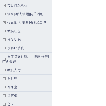
节日游戏活动
调研|测试|答题|闯关活动
投票|助力|砍价|拆礼盒活动
微信红包
群发功能
多客服系统
自定义支付应用：捐款|众筹|
打赏|收银
微信支付
照片墙
音乐盒
留言板
贺卡