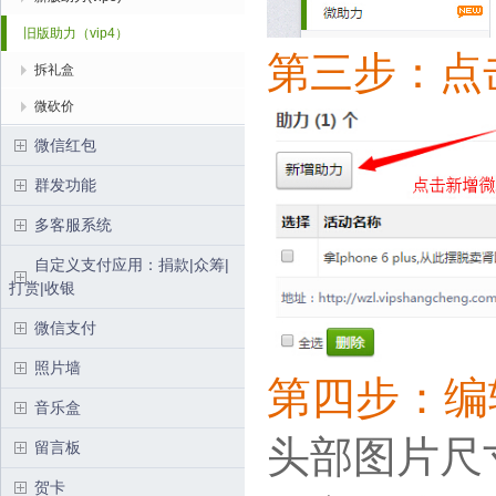
旧版助力（vip4）
第三步：点
拆礼盒
微砍价
微信红包
群发功能
多客服系统
自定义支付应用：捐款|众筹|
打赏|收银
微信支付
照片墙
第四步：编
音乐盒
头部图片尺寸
留言板
贺卡