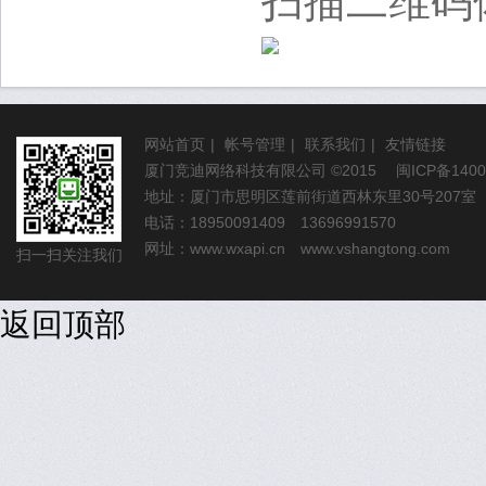
扫描二维码
网站首页
|
帐号管理
|
联系我们
|
友情链接
厦门竞迪网络科技有限公司
©2015
闽ICP备1400
地址：厦门市思明区莲前街道西林东里30号207室
电话：18950091409 13696991570
网址：
www.wxapi.cn
www.vshangtong.com
扫一扫关注我们
返回顶部