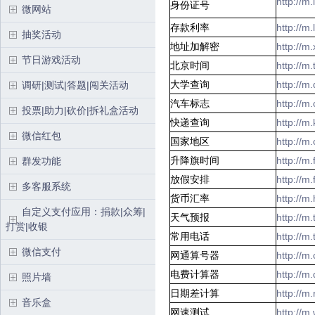
http://m
身份证号
微网站
存款利率
http://m
抽奖活动
地址加解密
http://m
节日游戏活动
北京时间
http://m
大学查询
http://
调研|测试|答题|闯关活动
汽车标志
http://
投票|助力|砍价|拆礼盒活动
快递查询
http://m
微信红包
国家地区
http://m
升降旗时间
http://m
群发功能
放假安排
http://m
多客服系统
货币汇率
http://m
自定义支付应用：捐款|众筹|
天气预报
http://m
打赏|收银
常用电话
http://m
微信支付
网通算号器
http://
电费计算器
http://m
照片墙
日期差计算
http://m
音乐盒
网速测试
http://