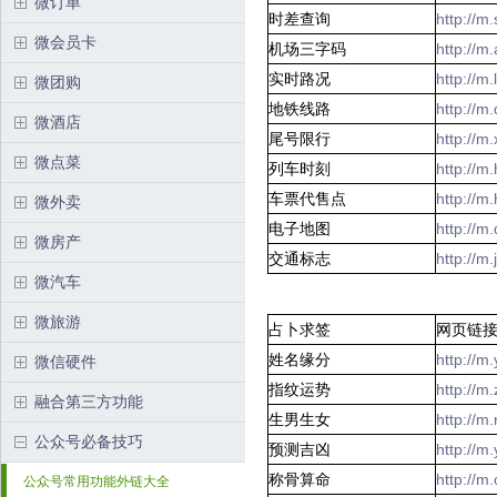
微订单
时差查询
http://m
微会员卡
机场三字码
http://m
实时路况
http://
微团购
地铁线路
http://m
微酒店
尾号限行
http://m
微点菜
列车时刻
http://
车票代售点
http://
微外卖
电子地图
http://m
微房产
交通标志
http://m
微汽车
微旅游
占卜求签
网页链
姓名缘分
http://
微信硬件
指纹运势
http://
融合第三方功能
生男生女
http://
公众号必备技巧
预测吉凶
http://
称骨算命
http://
公众号常用功能外链大全