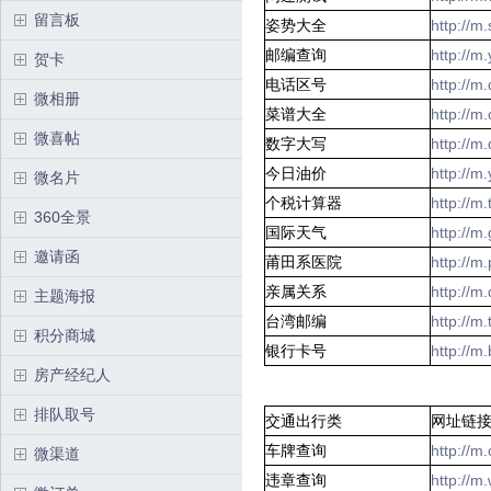
留言板
姿势大全
http://
邮编查询
http://
贺卡
电话区号
http://
微相册
菜谱大全
http://m
微喜帖
数字大写
http://m
今日油价
http://m
微名片
个税计算器
http://m
360全景
国际天气
http://m
邀请函
莆田系医院
http://m
亲属关系
http://m
主题海报
台湾邮编
http://
积分商城
银行卡号
http://
房产经纪人
排队取号
交通出行类
网址链
车牌查询
http://m
微渠道
违章查询
http://