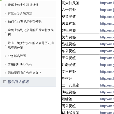
黄大仙灵签
http://
音乐上传七牛获得外链
六十四卦
http://m
背景音乐外链方法
观音灵签
http://
如何在首页显示电话号码
诸葛神算
http://
避免上传到公众号的图片素材变模
妈祖灵签
http://
糊
关帝灵签
http://
带有一键关注按钮的公众号历史消
吕祖灵签
http://m
息页面外链
车公灵签
http://
业务域名设置
王公灵签
http://
常用的HTML代码
月老灵签
http://m
文王神卦
http://
活动页面有广告怎么办？
灵棋经
http://m
微信官方解读
二十八星宿
http://m
佛祖灵签
http://m
姻缘签
http://m
周公灵签
http://
财神爷灵签
http://