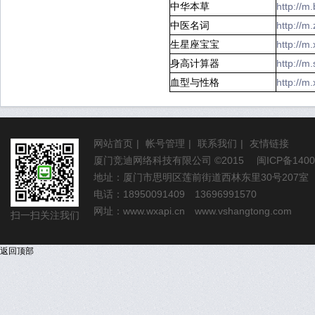
中华本草
http://
中医名词
http://m
生星座宝宝
http://
身高计算器
http://
血型与性格
http://m
网站首页
|
帐号管理
|
联系我们
|
友情链接
厦门竞迪网络科技有限公司
©2015
闽ICP备1400
地址：厦门市思明区莲前街道西林东里30号207室
电话：18950091409 13696991570
网址：
www.wxapi.cn
www.vshangtong.com
扫一扫关注我们
返回顶部