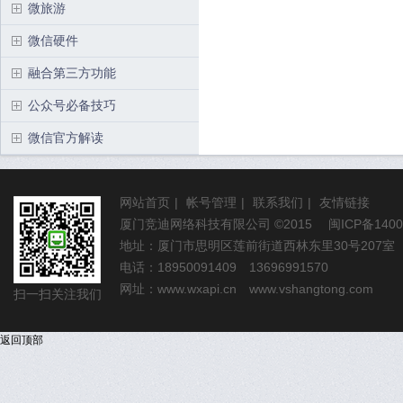
微旅游
微信硬件
融合第三方功能
公众号必备技巧
微信官方解读
网站首页
|
帐号管理
|
联系我们
|
友情链接
厦门竞迪网络科技有限公司
©2015
闽ICP备1400
地址：厦门市思明区莲前街道西林东里30号207室
电话：18950091409 13696991570
网址：
www.wxapi.cn
www.vshangtong.com
扫一扫关注我们
返回顶部