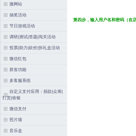
微网站
抽奖活动
第四步，输入用户名和密码（在
节日游戏活动
调研|测试|答题|闯关活动
投票|助力|砍价|拆礼盒活动
微信红包
群发功能
多客服系统
自定义支付应用：捐款|众筹|
打赏|收银
微信支付
照片墙
音乐盒