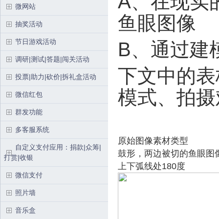
A、在现实
微网站
鱼眼图像
抽奖活动
节日游戏活动
B、通过建
调研|测试|答题|闯关活动
下文中的表
投票|助力|砍价|拆礼盒活动
模式、拍摄
微信红包
群发功能
多客服系统
原始图像素材类型
自定义支付应用：捐款|众筹|
鼓形，两边被切的鱼眼图
打赏|收银
上下弧线处180度
微信支付
照片墙
音乐盒