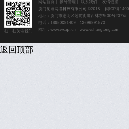
网站首页
|
帐号管理
|
联系我们
|
友情链接
厦门竞迪网络科技有限公司
©2015
闽ICP备1400
地址：厦门市思明区莲前街道西林东里30号207室
电话：18950091409 13696991570
网址：
www.wxapi.cn
www.vshangtong.com
扫一扫关注我们
返回顶部