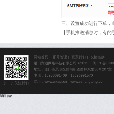
三、设置成功进行下单，
【手机推送消息时，有的
网站首页
|
帐号管理
|
联系我们
|
友情链接
厦门竞迪网络科技有限公司
©2015
闽ICP备1400
地址：厦门市思明区莲前街道西林东里30号207室
电话：18950091409 13696991570
网址：
www.wxapi.cn
www.vshangtong.com
扫一扫关注我们
返回顶部