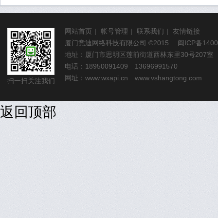
网站首页
|
帐号管理
|
联系我们
|
友情链接
厦门竞迪网络科技有限公司
©2015
闽ICP备1400
地址：厦门市思明区莲前街道西林东里30号207室
电话：18950091409 13696991570
网址：
www.wxapi.cn
www.vshangtong.com
扫一扫关注我们
返回顶部