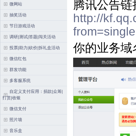
腾讯公告链
微网站
http://kf.
抽奖活动
节日游戏活动
from=sing
调研|测试|答题|闯关活动
你的业务域
投票|助力|砍价|拆礼盒活动
微信红包
群发功能
多客服系统
自定义支付应用：捐款|众筹|
打赏|收银
微信支付
照片墙
音乐盒